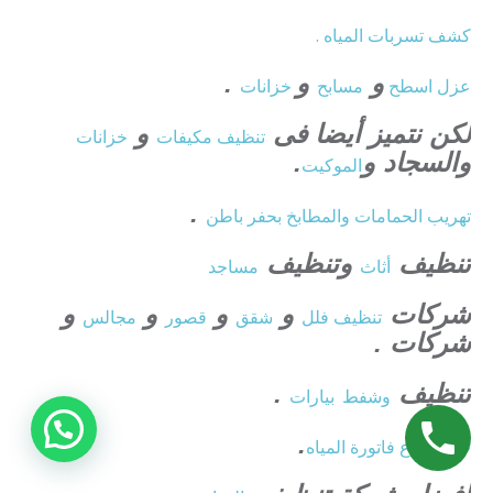
كشف تسربات المياه .
و
و
.
عزل
اسطح
مسابح
خزانات
لكن نتميز أيضا فى
و
تنظيف
مكيفات
خزانات
والسجاد و
.
الموكيت
.
تهريب الحمامات والمطابخ بحفر باطن
تنظيف
وتنظيف
أثاث
مساجد
شركات
و
و
و
و
تنظيف فلل
شقق
قصور
مجالس
شركات .
تنظيف
.
وشفط
بيارات
.
حل ارتفاع فاتورة المياه