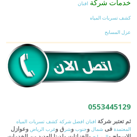
خدمات شركة
افنان
كشف تسربات المياه
عزل المسابح
0553445129
ثم تعتبر شركة
افنان
افضل
شركة
كشف
تسربات
المياه
فى
و
و
ق و
وعوازل
المعتمدة
شمال
جنوب
شر
غرب
الرياض
الاسطح و
والخزانات ولدينا العديد من الخدمات
المسابح