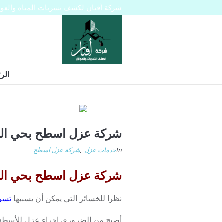
شركة أفنان لكشف تسربات المياه والعوازل 445129
الر
شركة عزل اسطح بحي الم
In
خدمات عزل
,
شركة عزل اسطح
شركة عزل اسطح بحي الملقا 45129
نظرا للخسائر التي يمكن أن يسببها
تسر
أصبح من الضروري إجراء عزل للأسطح ف