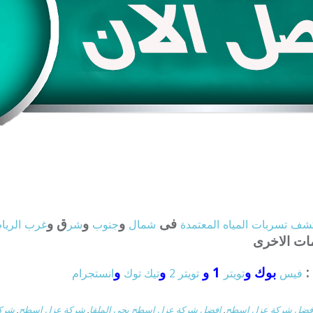
فى
و
و
ق و
شف
تسربات
المياه
المعتمدة
شمال
جنوب
شر
غرب
الري
مات الاخرى
:
بوك و
1 و
و
و
فيس
تويتر
تويتر 2
تيك توك
انستجرام
فضل شركة عزل اسطح
,
افضل شركة عزل اسطح بحي الملقا
,
شركة عزل اسطح
,
شركة