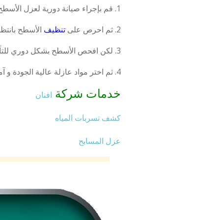
1. قم بإجراء صيانة دورية لعزل الأسطح للتأكد من سلامته و كفاءته، و اتخذ الإجراءات اللازمة في حال وجود أي تلف أو تشققات.
2. ثم احرص على
تنظيف
الأسطح بانتظام
3. لكن افحص الأسطح بشكل دوري للتأكد من عدم وجود تسربات للمياه أو رطوبة قد تؤثر على جودة العزل.
4. ثم اختر مواد عازلة عالية الجودة و آمنة لصحة الإنسان و البيئة لضمان فعالية العزل و متانته.
خدمات شركة
افنان
كشف تسربات المياه
عزل المسابح