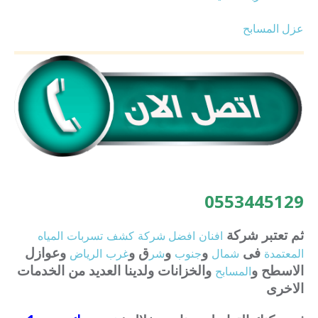
عزل المسابح
0553445129
ثم تعتبر شركة
افنان
افضل
شركة
كشف
تسربات
المياه
فى
و
و
ق و
وعوازل
المعتمدة
شمال
جنوب
شر
غرب
الرياض
الاسطح و
والخزانات ولدينا العديد من الخدمات
المسابح
الاخرى