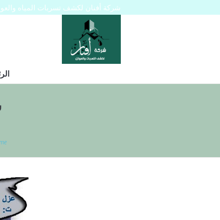
شركة أفنان لكشف تسربات المياه والعوازل 445129
الر
ش
me