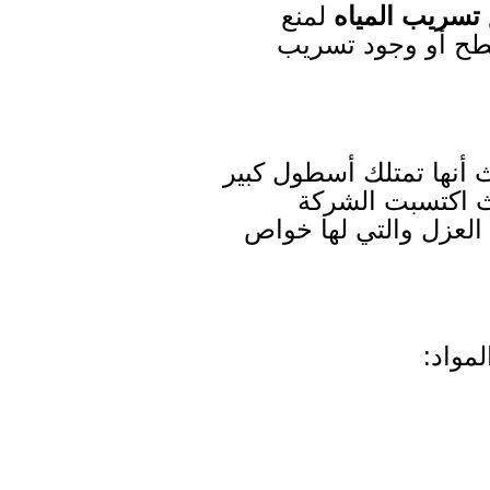
تسريب المياه
لمنع
سطح أو وجود تسريب
نها تمتلك أسطول كبير
ث اكتسبت الشركة
 العزل والتي لها خواص
مواد: