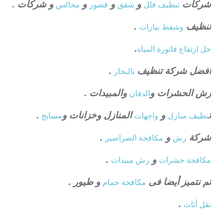
شركات
و
و
و
و شركات .
تنظيف فلل
شقق
قصور
مجالس
تنظيف
.
وشفط
بيارات
.
حل ارتفاع فاتورة المياه
افضل شركة تنظيف
.
بالبخار
رش الحشرات و
والمبيدات .
الدفان
ت
و
المنازل وخزانات و
.
نظيف منازل
واجهات
مسابح
شركة
و
.
رش
مكافحة الصراصير
و
.
مكافحة حشرات
رش مبيدات
ثم نتميز أيضا فى
و طيور .
مكافحة حمام
.
نقل أثاث