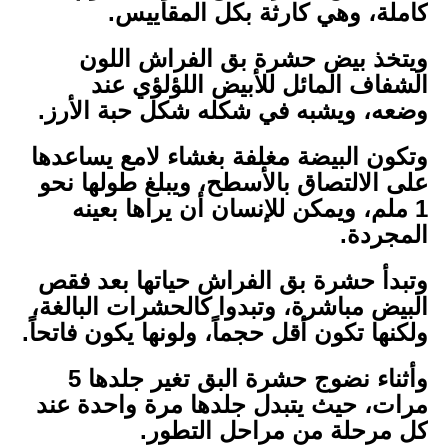
كاملة، وهي كارثة بكل المقاييس.
ويتخذ بيض حشرة بق الفراش اللون
الشفاف المائل للأبيض اللؤلؤي عند
وضعه، ويشبه في شكله شكل حبة الأرز.
وتكون البيضة مغلفة بغشاء لامع يساعدها
على الالتصاق بالأسطح، ويبلغ طولها نحو
1 ملم، ويمكن للإنسان أن يراها بعينه
المجردة.
وتبدأ حشرة بق الفراش حياتها بعد فقص
البيض مباشرة، وتبدوا كالحشرات البالغة،
ولكنها تكون أقل حجماً، ولونها يكون فاتحاً.
وأثناء نضوج حشرة البق تغير جلدها 5
مرات، حيث يتبدل جلدها مرة واحدة عند
كل مرحلة من مراحل التطور.