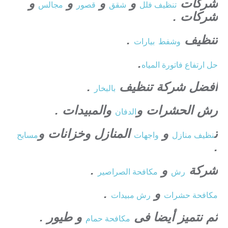
شركات
و
و
و
و
تنظيف فلل
شقق
قصور
مجالس
شركات .
تنظيف
.
وشفط
بيارات
.
حل ارتفاع فاتورة المياه
افضل شركة تنظيف
.
بالبخار
رش الحشرات و
والمبيدات .
الدفان
ت
و
المنازل وخزانات و
نظيف منازل
واجهات
مسابح
.
شركة
و
.
رش
مكافحة الصراصير
و
.
مكافحة حشرات
رش مبيدات
ثم نتميز أيضا فى
و طيور .
مكافحة حمام