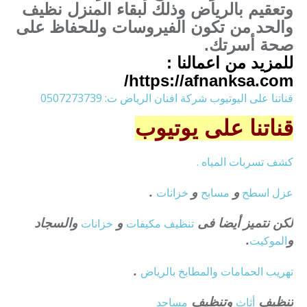
وتعقيم بالرياض وذلك لبقاء المنزل نظيف
والحد من تكون الفيروسات وللحفاظ على
صحة أسرتك.
للمزيد من اعمالنا :
https://afnanksa.com/
قناتنا على اليوتيوب شركة افنان الرياض ت: 0507273739
قناتنا على يوتيوب
كشف تسربات المياه .
و
و
.
عزل
اسطح
مسابح
خزانات
لكن نتميز أيضا فى
و
والسجاد
تنظيف
مكيفات
خزانات
و
.
الموكيت
.
تهريب الحمامات والمطابخ بالرياض
تنظيف
وتنظيف
أثاث
مساجد