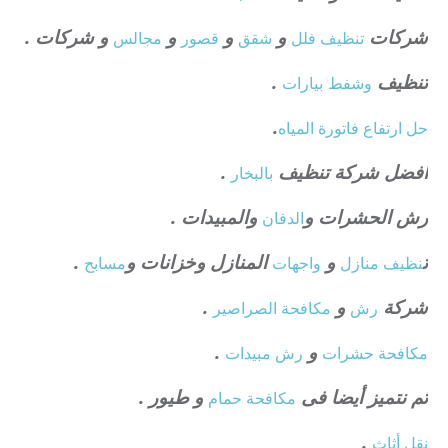
شركات
و
و
و
و شركات .
تنظيف فلل
شقق
قصور
مجالس
تنظيف
.
وشفط
بيارات
.
حل ارتفاع فاتورة المياه
افضل شركة تنظيف
.
بالبخار
رش الحشرات و
والمبيدات .
الدفان
ت
و
المنازل وخزانات و
.
نظيف منازل
واجهات
مسابح
شركة
و
.
رش
مكافحة الصراصير
و
.
مكافحة حشرات
رش مبيدات
ثم نتميز أيضا فى
و طيور .
مكافحة حمام
.
نقل أثاث