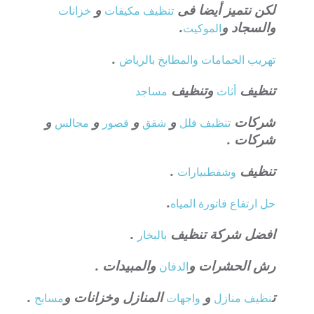
لكن نتميز أيضا فى
و
تنظيف
مكيفات
خزانات
والسجاد و
.
الموكيت
.
تهريب الحمامات والمطابخ بالرياض
تنظيف
وتنظيف
أثاث
مساجد
شركات
و
و
و
و
تنظيف فلل
شقق
قصور
مجالس
شركات .
تنظيف
.
وشفط
بيارات
.
حل ارتفاع فاتورة المياه
افضل شركة تنظيف
.
بالبخار
رش الحشرات و
والمبيدات .
الدفان
ت
و
المنازل وخزانات و
.
نظيف منازل
واجهات
مسابح