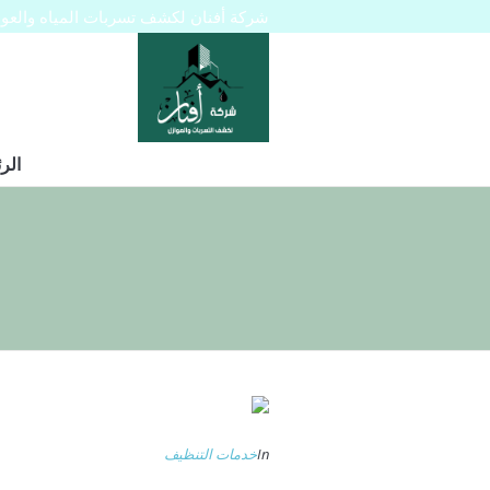
شركة أفنان لكشف تسربات المياه والعوازل 445129
الر
In
خدمات التنظيف