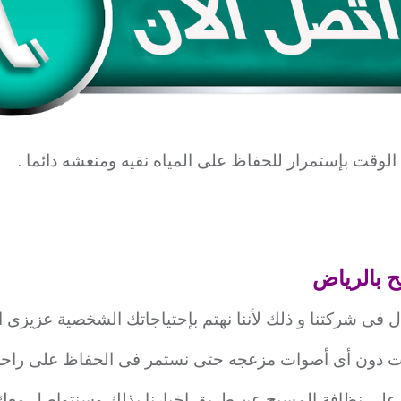
الوقت بإستمرار للحفاظ على المياه نقيه ومنعشه دائما .
 بالرياض
ل فى شركتنا و ذلك لأننا نهتم بإحتياجاتك الشخصية عزيزى ا
دون أى أصوات مزعجه حتى نستمر فى الحفاظ على راحتكم
على نظافة المسبح عن طريق اخبارنا بذلك وسنتواصل معك د