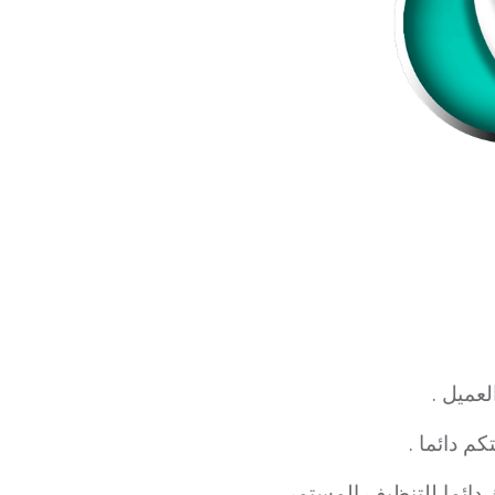
لعميل .
 دائما .
ائما للتنظيف المستمر .