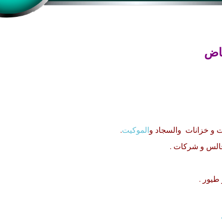
ياض
ت
و
خزانات
والسجاد و
الموكيت
.
الس و شركات .
طيور .