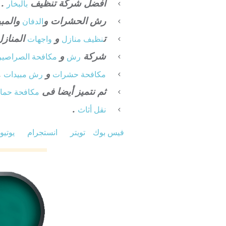
افضل شركة تنظيف
.
بالبخار
رش الحشرات و
والمبي
الدفان
ت
و
المنازل
نظيف منازل
واجهات
شركة
و
رش
مكافحة الصراصير
و
.
مكافحة حشرات
رش مبيدات
ثم نتميز أيضا فى
مكافحة حما
.
نقل أثاث
فيس بوك
تويتر
انستجرام
يوتي