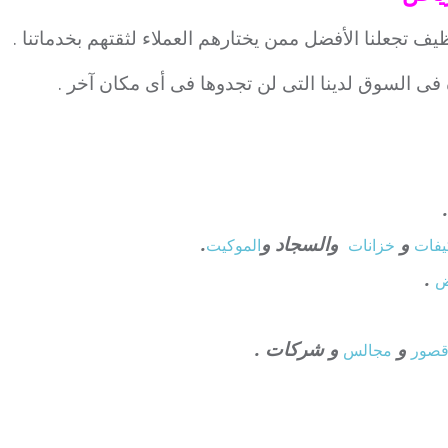
يف تجعلنا الأفضل ممن يختارهم العملاء لثقتهم بخدماتنا .
 فى السوق لدينا التى لن تجدوها فى أى مكان آخر .
و
والسجاد و
.
فات
خزانات
الموكيت
.
ض
و
و شركات .
صور
مجالس