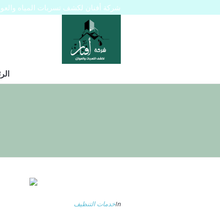
شركة أفنان لكشف تسربات المياه والعوازل 445129
الر
In
خدمات التنظيف