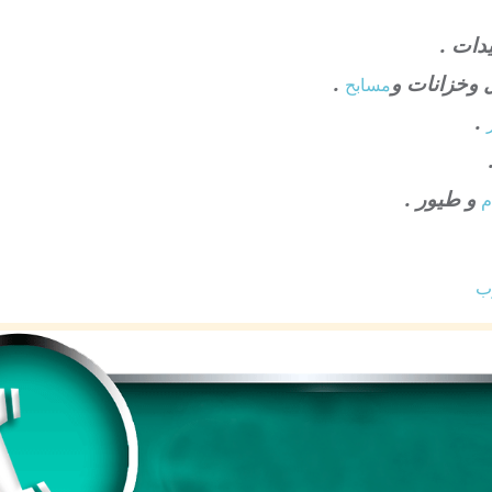
دات .
 وخزانات و
.
مسابح
.
و طيور .
م
وب