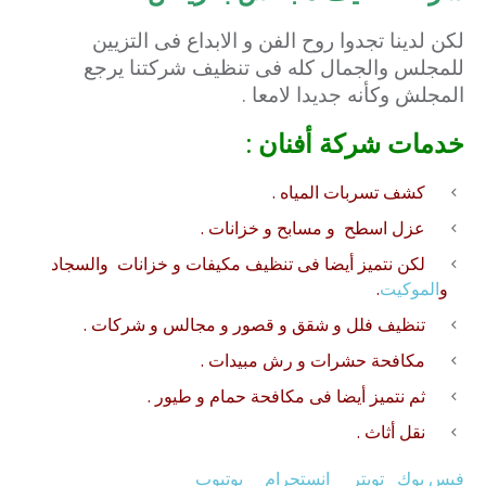
لكن لدينا تجدوا روح الفن و الابداع فى التزيين
للمجلس والجمال كله فى تنظيف شركتنا يرجع
المجلش وكأنه جديدا لامعا .
خدمات شركة أفنان :
كشف تسربات المياه .
عزل
اسطح
و
مسابح
و
خزانات
.
لكن نتميز أيضا فى
تنظيف
مكيفات
و
خزانات
والسجاد
و
الموكيت
.
تنظيف فلل
و
شقق
و قصور و مجالس و شركات .
مكافحة حشرات
و
رش مبيدات
.
ثم نتميز أيضا فى
مكافحة حمام
و طيور .
نقل أثاث
.
فيس بوك
تويتر
انستجرام
يوتيوب