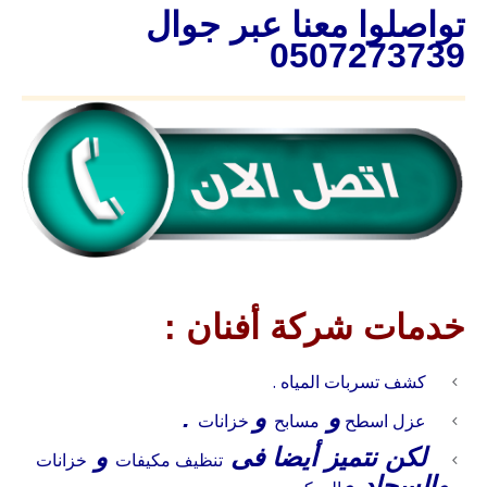
تواصلوا معنا عبر جوال
0507273739
خدمات شركة أفنان :
كشف تسربات المياه .
و
و
.
عزل
اسطح
مسابح
خزانات
لكن نتميز أيضا فى
و
تنظيف
مكيفات
خزانات
والسجاد و
.