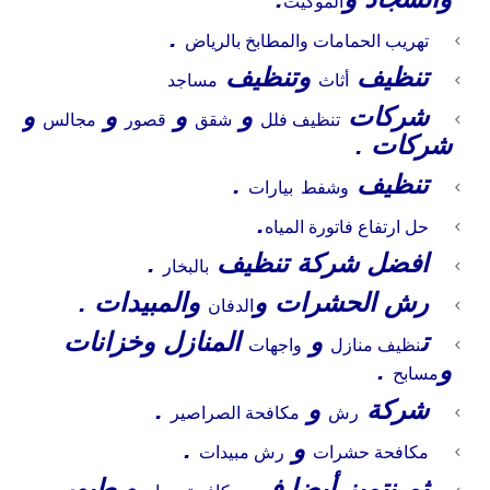
الموكيت
.
تهريب الحمامات والمطابخ بالرياض
تنظيف
وتنظيف
أثاث
مساجد
شركات
و
و
و
و
تنظيف فلل
شقق
قصور
مجالس
شركات .
تنظيف
.
وشفط
بيارات
.
حل ارتفاع فاتورة المياه
افضل شركة تنظيف
.
بالبخار
رش الحشرات و
والمبيدات .
الدفان
ت
و
المنازل وخزانات
نظيف منازل
واجهات
و
.
مسابح
شركة
و
.
رش
مكافحة الصراصير
و
.
مكافحة حشرات
رش مبيدات
ثم نتميز أيضا فى
و طيور .