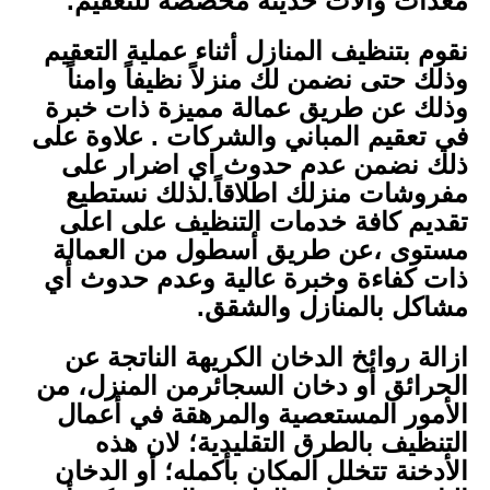
معدات وآلات حديثة مخصصة للتعقيم.
نقوم بتنظيف المنازل أثناء عملية التعقيم
وذلك حتى نضمن لك منزلاً نظيفاً وامناً
وذلك عن طريق عمالة مميزة ذات خبرة
في تعقيم المباني والشركات . علاوة على
ذلك نضمن عدم حدوث اي اضرار على
مفروشات منزلك اطلاقاً.لذلك نستطيع
تقديم كافة خدمات التنظيف على اعلى
مستوى ،عن طريق أسطول من العمالة
ذات كفاءة وخبرة عالية وعدم حدوث أي
مشاكل بالمنازل والشقق.
ازالة روائخ الدخان الكريهة الناتجة عن
الحرائق أو دخان السجائرمن المنزل، من
الأمور المستعصية والمرهقة في أعمال
التنظيف بالطرق التقليدية؛ لان هذه
الأدخنة تتخلل المكان بأكمله؛ أو الدخان