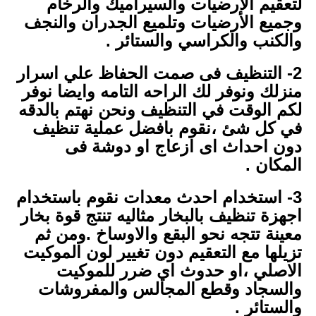
لتعقيم الأرضيات والسيراميك والرخام
وجميع الأرضيات وتلميع الجدران والنجف
والكنب والكراسي والستائر .
2- التنظيف فى صمت الحفاظ علي اسرار
منزلك ونوفر لك الراحه التامه وايضا نوفر
لكم الوقت في التنظيف ونحن نهتم بالدقه
في كل شئ ،نقوم بافضل عملية تنظيف
دون احداث اى ازعاج او دوشة فى
المكان .
3- استخدام احدث معدات نقوم باستخدام
اجهزة تنظيف بالبخار مثاليه تنتج قوة بخار
معينة تتجه نحو البقع والاوساخ .ومن ثم
تزيلها مع التعقيم دون تغيير لون الموكيت
الاصلي ،او حدوث اي ضرر للموكيت
والسجاد وقطع المجالس والمفروشات
والستائر .