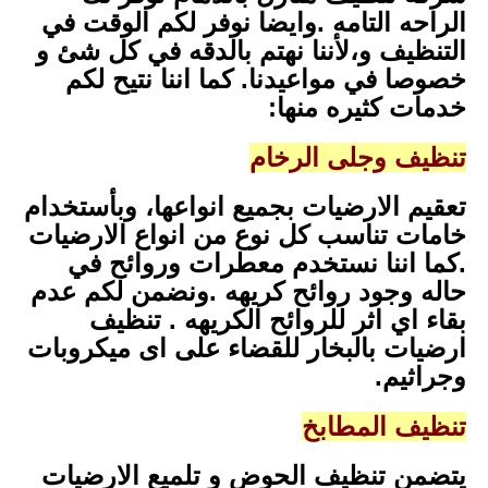
الراحه التامه .وايضا نوفر لكم الوقت في
التنظيف و،لأننا نهتم بالدقه في كل شئ و
خصوصا في مواعيدنا. كما اننا نتيح لكم
خدمات كثيره منها:
تنظيف وجلى الرخام
تعقيم الارضيات بجميع انواعها، وبأستخدام
خامات تناسب كل نوع من انواع الارضيات
.كما اننا نستخدم معطرات وروائح في
حاله وجود روائح كريهه .ونضمن لكم عدم
بقاء اي اثر للروائح الكريهه . تنظيف
ارضيات بالبخار للقضاء على اى ميكروبات
وجراثيم.
تنظيف المطابخ
يتضمن تنظيف الحوض و تلميع الارضيات