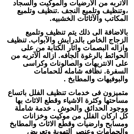
الآتربه من الآرضيات والموكيت والسجاد
،وتنظيف وتلميع النجف .تنظيف وتلميع
المكاتب والآثاثات الخشبيه.
بالاضافة الى ذلك يتم تنظيف وتلميع
الزجاج الخاص بالدرايش والآبواب. تنظيف
وازاله البصمات واثار الكتابة من على
الحوائط بالرغوة الجافه. ازاله الآتربه من
على الانتريهات والصالونات وكراسى
السفرة. نظافه شامله للحمامات
والبوفيهات والمطابخ .
متميزون فى خدمات تنظيف الفلل باتساع
مساحتها وكثرة الاشياء وقطع الاثاث بها
ووجود الحدائق والحوش . خدمة شاملة
كل اركان الفلل من موكيت وخزانات
ومسابح وارضيات وقطع الاثاث والمطابخ
والحمامات وعنصر التهوية وتعريض