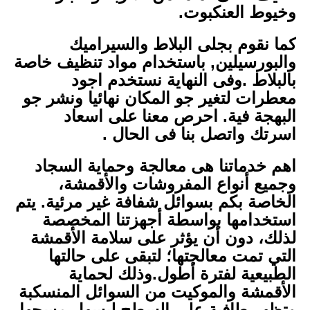
وخيوط العنكبوت.
كما نقوم بجلى البلاط والسيراميك
والبورسيلين, باستخدام مواد تنظيف خاصة
بالبلاط .وفى النهاية نستخدم اجود
معطرات لتغير جو المكان نهائيا ونشر جو
البهجة فية. احرص معنا على اسعاد
اسرتك واتصل بنا فى الحال .
اهم خدماتنا هى معالجة وحماية السجاد
وجميع أنواع المفروشات والأقمشة،
الخاصة بكم بسوائل شفافة غير مرئية. يتم
استخدامها بواسطة أجهزتنا المخصصة
لذلك، دون أن يؤثر على سلامة الأقمشة
التي تمت معالجتها؛ لتبقى على حالتها
الطبيعية لفترة أطول.وذلك لحماية
الأقمشة والموكيت من السوائل المنسكبة
وتظهر طافية على السطح ليسهل مسحها