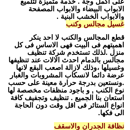
على اكمل وجة . خدمة متميزة لتلميع
الابواب البيضاء والابواب المصفحة
والابواب الخشب البنية .
غسيل مجالس وكنب
قطع المجالس والكنب لا احد ينكر
اهميتهم فى البيت فهى الاساس فى كل
منزل .لذلك تستخدم شركة تنظيف
مجالس بالدمام احدث الالات عند تنظيفها
وغسيلها ،وذلك لازالة اصعب البقع لانها
عرضة دائما لانسكاب المشروبات والغبار
.ونستعين بدرجة حرارة معينة على حسب
نوع الكنب , و باجود منظفات مخصصة لها
استعان بنا الجميع . تنظيف وتجفيف كافة
انواع الستائر فى اقل وقت دون الحاجة
الى فكها.
نظافة الجدران والاسقف