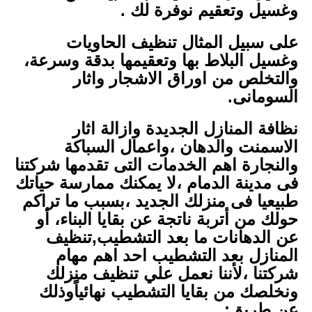
وغسيل وتعقيم نوفرة لك .
على سبيل المثال تنظيف الحاويات
وغسيل البلاط بها وتعقيمها بدقة وسرعة،
والتخلص من اوراق الاشجار واثار
السومانى.
نظافة المنازل الجديدة وازالة اثار
الاسمنت والدهان ،واعمال السباكة
والنجارة اهم الخدمات التى تقدمها شركتنا
فى مدينة الدمام ،لا يمكنك ممارسة حياتك
طبيعيا فى منزلك الجديد ،بسبب ما تراكم
حولك من أتربة ناتجة عن بقايا البناء، أو
عن الدهانات ما بعد التشطيب,تنظيف
المنازل بعد التشطيب احد اهم مهام
شركتنا ،لأننا نعمل علي تنظيف منزلك
ونخلصك من بقايا التشطيب نهائياًوذلك
عن طريق: