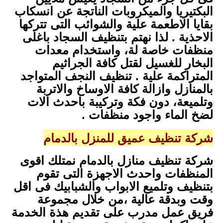
البكتيريا والميكروبات الناتجة عن انسكاب
بقايا الاطعمة علية والشوائب التى تتركها
الاحذية . لذا نهتم بتنظيف السجاد باغلى
منظفات خاصة لة، واستخدام معدات
البخار للغسيل لقتل كافة الجراثيم
المتراكمة علية . تنظيف النجف المتواجد
بالمنازل وازالة كافة الاوساخ والاتربة
وتلميعة، دون فكة وتركيبة باحدث الات
لضخ الماء واجود منظفات .
شركة تنظيف عميق للمنزل بالدمام
شركة تنظيف منازل بالدمام نمتلك اقوى
المنظفات واحدث الاجهزة التى تقوم
بتنظيف وتلميع الابواب والشبابيك فى اقل
وقت وبدقة عالية ،من خلال مجموعة
فريق عمل مدرب على تقديم هذة الخدمة