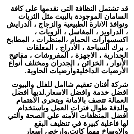
قد تشتمل النظافة التى نقدمها على كافة
السامان الموجودة بالبيت مثل الثريات
ونوافذ الانارة الطبيعية والزجاج ، الدرايش
، الدراويز ، المغاسل ، الزويات ،
اكسسوارات الحمام ،المنظرات ، المطابخ
، برك السباحة ، الأدراج ، المعلقات
الجدارية ، الاجهزة ، المفروشات ، مفاتيح
الأنوار ، الخزائن ، الجدران ومختلف أنواع
الأرضيات الداخليةوأرضيات الحاوية.
شركة أفنان تعقيم شاامل للفلل والبيوت
افضل خدمة وافضل الاسعار.لديها افضل
العمالة تتصف بالامانة ويتحرى الاهتمام
والدقة طوال فترات العمل وباستخدام
افضل المنظفات الأمنه علي الصحة والتي
لها فاعلية كبيرة في تنظيف البقع
والاوساخ مهما كانت.وارخص اسعار