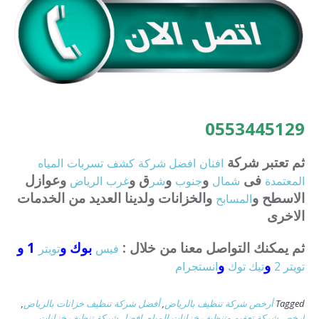
0553445129
ثم تعتبر شركة
افنان
افضل
شركة
كشف
تسربات
المياه
فى
و
و
ق و
وعوازل
المعتمدة
شمال
جنوب
شر
غرب
الرياض
الاسطح و
والخزانات ولدينا العديد من الخدمات
المسابح
الاخرى
ثم يمكنك التواصل معنا من خلال :
بوك و
1 و
فيس
تويتر
و
و
تويتر 2
تيك توك
انستجرام
Tagged
أرخص شركة تنظيف بالرياض
,
أفضل شركة تنظيف خزانات بالرياض
,
ارخص شركة تعقيم وتنظيف خزانات المياه
,
افضل شركة تنظيف خزانات