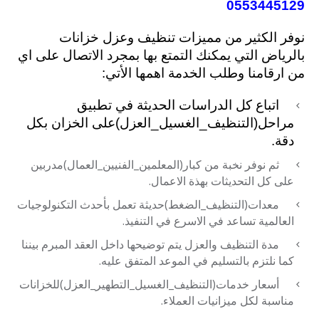
0553445129
نوفر الكثير من مميزات تنظيف وعزل خزانات
بالرياض التي يمكنك التمتع بها بمجرد الاتصال على اي
من ارقامنا وطلب الخدمة اهمها الأت
ي:
اتباع كل الدراسات الحديثة في تطبيق
مراحل(التنظيف_الغسيل_العزل)على الخزان بكل
دقة.
ثم نوفر نخبة من كبار(المعلمين_الفنيين_العمال)مدربين
على كل التحديثات بهذة الاعمال.
معدات(التنظيف_الضغط)حديثة تعمل بأحدث التكنولوجيات
العالمية تساعد في الاسرع في التنفيذ.
مدة التنظيف والعزل يتم توضيحها داخل العقد المبرم بيننا
كما نلتزم بالتسليم في الموعد المتفق عليه.
أسعار خدمات(التنظيف_الغسيل_التطهير_العزل)للخزانات
مناسبة لكل ميزانيات العملاء.