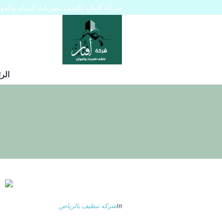
شركة أفنان لكشف تسربات المياه والعوازل 445129
الر
In
شركه تنظيف بالرياض