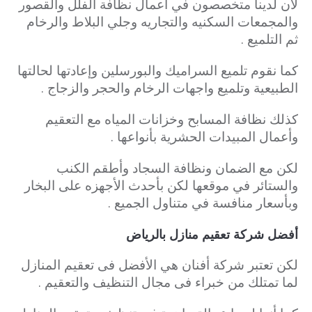
لأن لدينا ﻣﺘﺨﺼﺼﻮﻥ ﻓﻲ ﺃﻋﻤﺎﻝ ﻧﻈﺎﻓﺔ اﻟﻔﻠﻞ ﻭاﻟﻘﺼﻮﺭ
ﻭاﻟﻤﺠﻤﻌﺎﺕ اﻟﺴﻜﻨﻴﻪ ﻭاﻟﺘﺠﺎﺭﻳﻪ ﻭﺟﻠﻲ اﻟﺒﻼﻁ ﻭاﻟﺮﺧﺎﻡ
ثم اﻟﺘﻠﻤﻴﻊ .
كما نقوم ﺗﻠﻤﻴﻊ اﻟﺴﺮاﻣﻴﻚ ﻭاﻟﺒﻮﺭسلين ﻭﺇﻋﺎﺩﺗﻬﺎ ﻟﺤﺎﻟﺘﻬﺎ
اﻟﻄﺒﻴﻌﻴﺔ ﻭﺗﻠﻤﻴﻊ ﻭاﺟﻬﺎﺕ اﻟﺮﺧﺎﻡ ﻭاﻟﺤﺠﺮ ﻭاﻟﺰﺟﺎﺝ .
ﻛﺬﻟﻚ ﻧﻈﺎﻓﺔ اﻟﻤﺴﺎﺑﺢ ﻭﺧﺰاﻧﺎﺕ اﻟﻤﻴﺎﻩ ﻣﻊ اﻟﺘﻌﻘﻴﻢ
ﻭﺃﻋﻤﺎﻝ اﻟﻤﺒﻴﺪاﺕ اﻟﺤﺸﺮﻳﺔ ﺑﺄﻧﻮاﻋﻬﺎ .
لكن ﻣﻊ اﻟﻀﻤﺎﻥ ﻭﻧﻈﺎﻓﺔ اﻟﺴﺠﺎﺩ ﻭﺃﻃﻘﻢ اﻟﻜﻨﺐ
ﻭاﻟﺴﺘﺎﺋﺮ ﻓﻲ ﻣﻮﻗﻌﻬﺎ لكن ﺑﺄﺣﺪﺙ اﻷﺟﻬﺰﻩ ﻋﻠﻰ اﻟﺒﺨﺎﺭ
ﻭﺑﺄﺳﻌﺎﺭ ﻣﻨﺎﻓﺴﺔ ﻓﻲ ﻣﺘﻨﺎﻭﻝ اﻟﺠﻤﻴﻊ .
أفضل شركة تعقيم منازل بالرياض
لكن تعتبر شركة أفنان هي الأفضل فى تعقيم المنازل
لما تمتلك من خبراء فى مجال التنظيف والتعقيم .