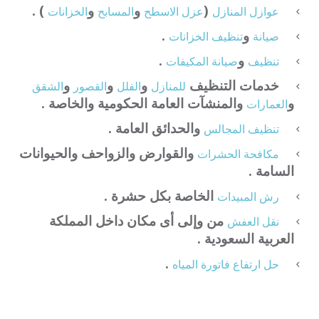
(
و
و
) .
عوازل المنازل
عزل الاسطح
المسابح
الخزانات
و
.
صيانة
تنظيف الخزانات
و
.
تنظيف
صيانة المكيفات
خدمات التنظيف
و
و
و
للمنازل
الفلل
القصور
الشقق
و
والمنشآت العامة الحكومية والخاصة .
العمارات
والحدائق العامة .
تنظيف المجالس
والقوارض والزواحف والحيوانات
مكافحة الحشرات
السامة .
الخاصة بكل حشرة .
رش المبيدات
من وإلى أى مكان داخل المملكة
نقل العفش
العربية السعودية .
.
حل ارتفاع فاتورة المياه