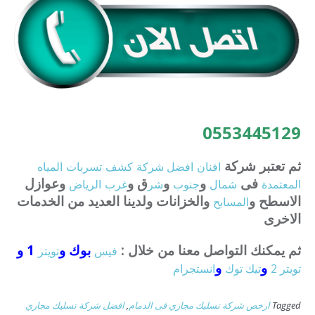
0553445129
ثم تعتبر شركة
افنان
افضل
شركة
كشف
تسربات
المياه
فى
و
و
ق و
وعوازل
المعتمدة
شمال
جنوب
شر
غرب
الرياض
الاسطح و
والخزانات ولدينا العديد من الخدمات
المسابح
الاخرى
ثم يمكنك التواصل معنا من خلال :
بوك و
1 و
فيس
تويتر
و
و
تويتر 2
تيك توك
انستجرام
Tagged
ارخص شركة تسليك مجاري فى الدمام
,
افضل شركة تسليك مجاري