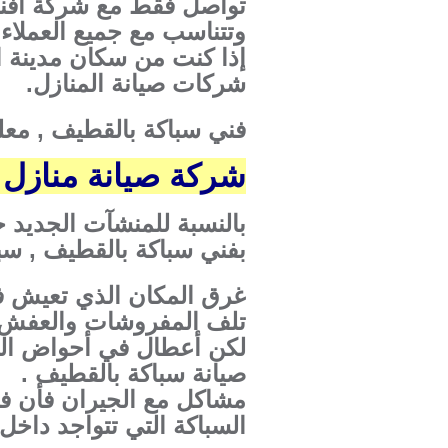
تواصل فقط مع شركة أفنا
وتتناسب مع جميع العملاء
إذا كنت من سكان مدينة ا
شركات صيانة المنازل.
فني سباكة بالقطيف , مع
شركة صيانة منازل بالق
بالنسبة للمنشآت الجديد 
بفني سباكة بالقطيف , سب
غرق المكان الذي تعيش فيه
تلف المفروشات والعفش د
لكن أعطال في أحواض الم
صيانة سباكة بالقطيف .
مشاكل مع الجيران فأن فن
السباكة التي تتواجد داخل 