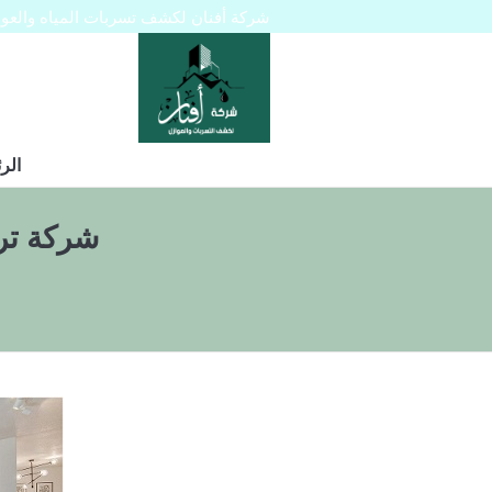
شركة أفنان لكشف تسربات المياه والعوازل 445129
الر
شركة ترم