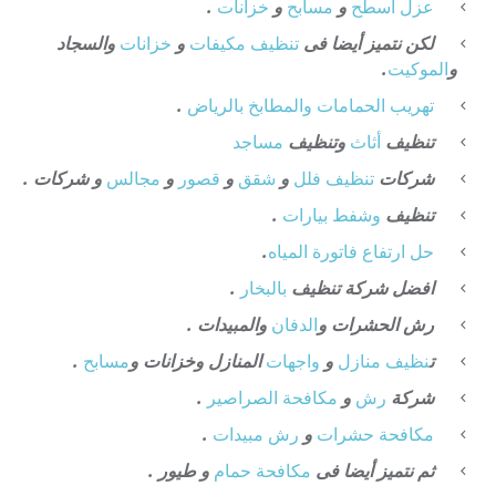
عزل
اسطح
و
مسابح
و
خزانات
.
لكن نتميز أيضا فى
تنظيف
مكيفات
و
خزانات
والسجاد
و
الموكيت
.
تهريب الحمامات والمطابخ بالرياض
.
تنظيف
أثاث
وتنظيف
مساجد
شركات
تنظيف فلل
و
شقق
و
قصور
و
مجالس
و شركات .
تنظيف
وشفط
بيارات
.
حل ارتفاع فاتورة المياه
.
افضل شركة تنظيف
بالبخار
.
رش الحشرات و
الدفان
والمبيدات .
ت
نظيف منازل
و
واجهات
المنازل وخزانات و
مسابح
.
شركة
رش
و
مكافحة الصراصير
.
مكافحة حشرات
و
رش مبيدات
.
ثم نتميز أيضا فى
مكافحة حمام
و طيور .