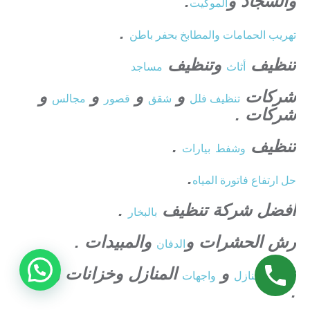
والسجاد و
.
الموكيت
.
تهريب الحمامات والمطابخ بحفر باطن
تنظيف
وتنظيف
أثاث
مساجد
شركات
و
و
و
و
تنظيف فلل
شقق
قصور
مجالس
شركات .
تنظيف
.
وشفط
بيارات
.
حل ارتفاع فاتورة المياه
افضل شركة تنظيف
.
بالبخار
رش الحشرات و
والمبيدات .
الدفان
ت
و
المنازل وخزانات و
نظيف منازل
واجهات
مسابح
.