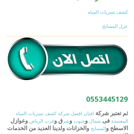
كشف تسربات المياه
عزل المسابح
0553445129
ثم تعتبر شركة
افنان
افضل
شركة
كشف
تسربات
المياه
فى
و
و
ق و
وعوازل
المعتمدة
شمال
جنوب
شر
غرب
الرياض
الاسطح و
والخزانات ولدينا العديد من الخدمات
المسابح