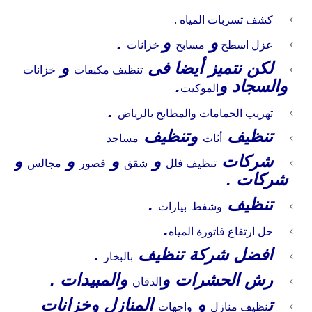
كشف تسربات المياه .
و
و
.
عزل
اسطح
مسابح
خزانات
لكن نتميز أيضا فى
و
تنظيف
مكيفات
خزانات
والسجاد و
.
الموكيت
.
تهريب الحمامات والمطابخ بالرياض
تنظيف
وتنظيف
أثاث
مساجد
شركات
و
و
و
و
تنظيف فلل
شقق
قصور
مجالس
شركات .
تنظيف
.
وشفط
بيارات
.
حل ارتفاع فاتورة المياه
افضل شركة تنظيف
.
بالبخار
رش الحشرات و
والمبيدات .
الدفان
ت
و
المنازل وخزانات
نظيف منازل
واجهات