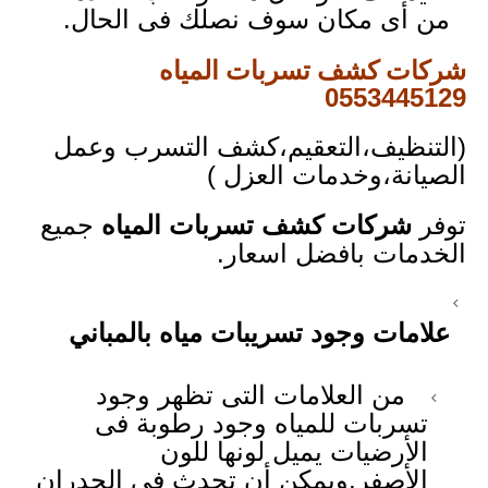
من أى مكان سوف نصلك فى الحال.
شركات كشف تسربات المياه
0553445129
(التنظيف،التعقيم،كشف التسرب وعمل
الصيانة،وخدمات العزل )
توفر
شركات كشف تسربات المياه
جميع
الخدمات بافضل اسعار.
علامات وجود تسريبات مياه بالمباني
من العلامات التى تظهر وجود
تسربات للمياه وجود رطوبة فى
الأرضيات يميل لونها للون
الأصفر,ويمكن أن تحدث فى الجدران