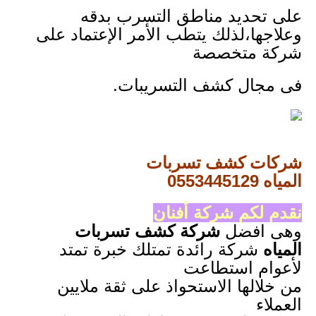
على تحديد مناطق التسرب بدقه
وعلاجها،لذلك يتطب الأمر الإعتماد على
شركة متخصصة
فى مجال كشف التسريبات.
شركات كشف تسربات
المياه
0553445129
نقدم لكم شركة
أفنان
وهى افضل
شركة كشف تسربات
المياه
شركة رائدة تمتلك خبرة تمتد
لأعوام استطاعت
من خلالها الاستحواذ على ثقة ملايين
العملاء