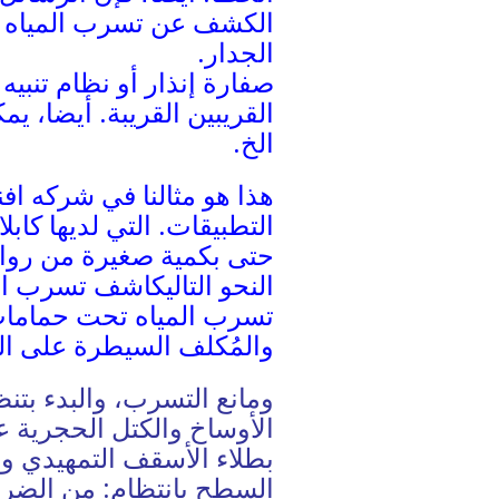
الكشف عن تسرب المياه 
الجدار.
صفارة إنذار أو نظام تنبيه
القريبين القريبة. أيضا، يم
الخ.
هذا هو مثالنا في شركه اف
التطبيقات. التي لديها كا
حتى بكمية صغيرة من رواس
النحو التالي
كاشف تسرب الم
تسرب المياه تحت حمامات
والمُكلف السيطرة على ال
ومانع التسرب، والبدء بتن
الأوساخ والكتل الحجرية ع
بطلاء الأسقف التمهيدي وتر
السطح بانتظام: من الضرو