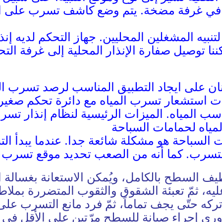
في غرفة مضخة. يتم وضع كاشف تسرب على 
 لتنبيه المشغلين المحليين. جهاز التحكم لديه إ
كننا توصيل صفارة الإنذار المحلية إلى غرفة الت
نان على ايجاد التطبيق المناسب لرصد تسرب ال
بلات استشعار تسرب المياه مع دائرة تحكم صغير
ب المياه. الميزات الرئيسية لنظام إنذار تسر
ياه لحمامات السباحة
 السباحة هو مشكلة شائعة جدا. عندما يبدأ 
تسرب. كما أنه من الصعب تحديد موقع تسرب ا
ظيف السطح بالكامل، ويُمكن الاستعانة بغسالة
ليه، ثمّ تعبئة الشقوق والثقوب المتضررة بملاط
كه حتّى يجف تماماً، ثمّ فرد مانع التسرب على
ري إجراء صيانة للسطح مرّتين على الأقل في 