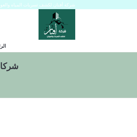
شركة أفنان لكشف تسربات المياه والعوازل 445129
الر
شركات