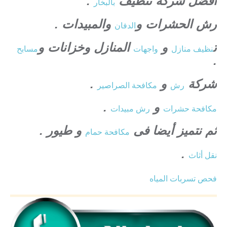
افضل شركة تنظيف
.
بالبخار
رش الحشرات و
والمبيدات .
الدفان
ت
و
المنازل وخزانات و
نظيف منازل
واجهات
مسابح
.
شركة
و
.
رش
مكافحة الصراصير
و
.
مكافحة حشرات
رش مبيدات
ثم نتميز أيضا فى
و طيور .
مكافحة حمام
.
نقل أثاث
فحص تسربات المياه