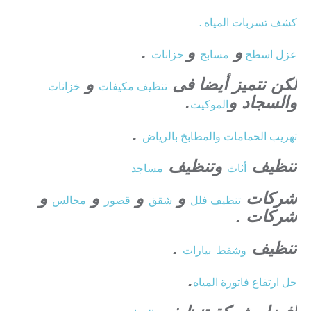
كشف تسربات المياه .
و
و
.
عزل
اسطح
مسابح
خزانات
لكن نتميز أيضا فى
و
تنظيف
مكيفات
خزانات
والسجاد و
.
الموكيت
.
تهريب الحمامات والمطابخ بالرياض
تنظيف
وتنظيف
أثاث
مساجد
شركات
و
و
و
و
تنظيف فلل
شقق
قصور
مجالس
شركات .
تنظيف
.
وشفط
بيارات
.
حل ارتفاع فاتورة المياه