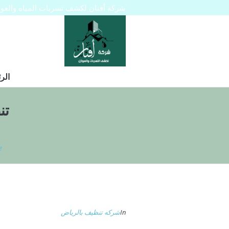
شركة أفنان لكشف تسربات المياه والعوازل 445129
الر
تنظ
e
In
شركه تنظيف بالرياض