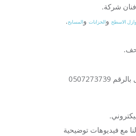
و
و
.
ازل الاسطح
الخزانات
المسابح
حف.
يمكنكم التواصل معنا اذا واجهتكم أي مشكلة في منزلكم من خلال الاتصال بالرقم 0507273739
يكتروني.
نا مع فيديوهات توضيحية