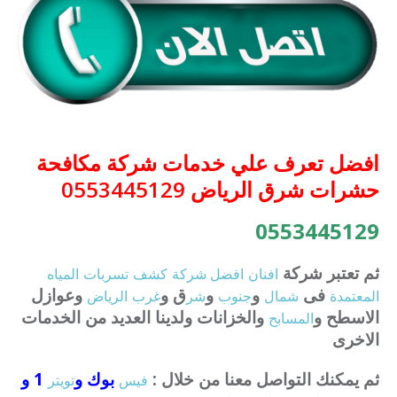
افضل تعرف علي خدمات شركة مكافحة
حشرات شرق الرياض 0553445129
0553445129
ثم تعتبر شركة
افنان
افضل
شركة
كشف
تسربات
المياه
فى
و
و
ق و
وعوازل
المعتمدة
شمال
جنوب
شر
غرب
الرياض
الاسطح و
والخزانات ولدينا العديد من الخدمات
المسابح
الاخرى
ثم يمكنك التواصل معنا من خلال :
بوك و
1 و
فيس
تويتر