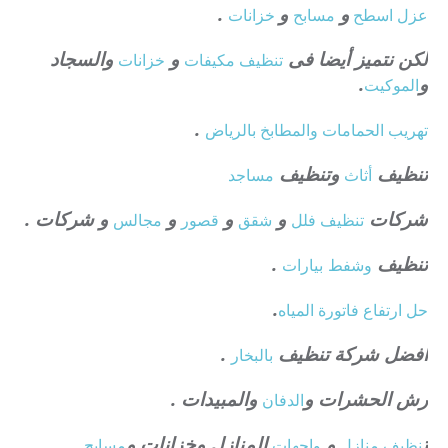
و
و
.
عزل
اسطح
مسابح
خزانات
لكن نتميز أيضا فى
و
والسجاد
تنظيف
مكيفات
خزانات
و
.
الموكيت
.
تهريب الحمامات والمطابخ بالرياض
تنظيف
وتنظيف
أثاث
مساجد
شركات
و
و
و
و شركات .
تنظيف فلل
شقق
قصور
مجالس
تنظيف
.
وشفط
بيارات
.
حل ارتفاع فاتورة المياه
افضل شركة تنظيف
.
بالبخار
رش الحشرات و
والمبيدات .
الدفان
ت
و
المنازل وخزانات و
.
نظيف منازل
واجهات
مسابح