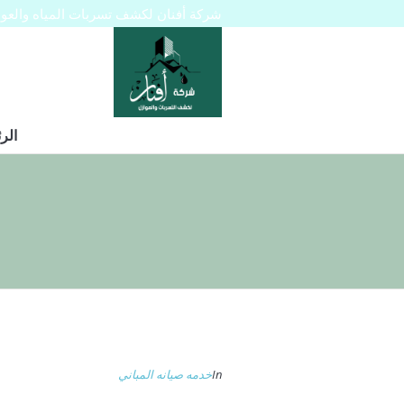
شركة أفنان لكشف تسربات المياه والعوازل 445129
الر
In
خدمه صيانه المباني