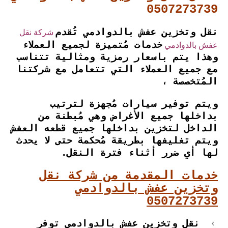
0507273739
شركة نقل
نقل وتخزين عفش
بالدوادمي
تُقدم
عفش بالدوادمي
خدمات مُتميزة لجميع العملاء
وهذا يتم باسعار رمزية ومثالية تتناسب
مع جميع العملاء التي تتعامل مع شركتنا
المُتخصصة ،
ويتم توفير سيارات مُجهزة لترتيب
بداخلها جميع الأغراض وهي مُبطنة من
الداخل لتخزين بداخلها جميع قطعه العفش
ويتم تغليفها بطريقة مُحكمة حتى لا يحدث
لها أي ضرر أثناء فترة النقل.
خدمات المقدمة من شركة نقل
وتخزين عفش
بالدوادمي
0507273739
نقل وتخزين عفش
بالدوادمي
توفر