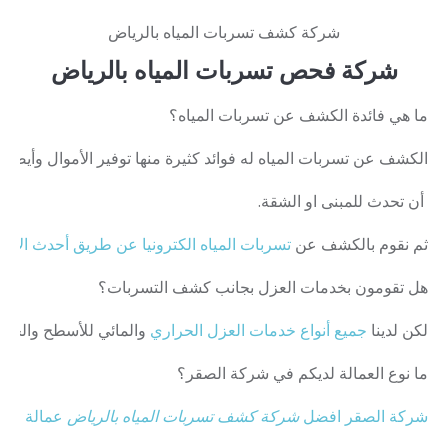
شركة كشف تسربات المياه بالرياض
شركة فحص تسربات المياه بالرياض
ما
هي
فائدة
الكشف
عن
تسربات
المياه؟
الكشف
عن
تسربات
المياه
له
فوائد
كثيرة
منها
توفير
الأموال
وأيضا
ا
أن
تحدث
للمبنى
او
الشقة
.
ثم
نقوم
بالكشف
عن
تسربات
المياه
الكترونيا
عن
طريق
أحدث
الأجه
هل
تقومون
بخدمات
العزل
بجانب
كشف
التسربات؟
لكن
لدينا
جميع
أنواع
خدمات
العزل
الحراري
والمائي
للأسطح
والخزا
ما
نوع
العمالة
لديكم
في
شركة
الصقر؟
شركة
الصقر
افضل
شركة
كشف
تسربات
المياه
بالرياض
عمالة
فلبي