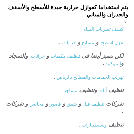
يتم استخداما كعوازل حرارية جيدة للأسطح والأسقف
والجدران والمباني
كشف تسربات المياه .
و
و
.
عزل
اسطح
مسابح
خزانات
لكن نتميز أيضا فى
و
والسجاد
تنظيف
مكيفات
خزانات
و
.
الموكيت
.
تهريب الحمامات والمطابخ بالرياض
تنظيف
وتنظيف
أثاث
مساجد
شركات
و
و
و
و شركات
تنظيف فلل
شقق
قصور
مجالس
.
تنظيف
.
وشفط
بيارات