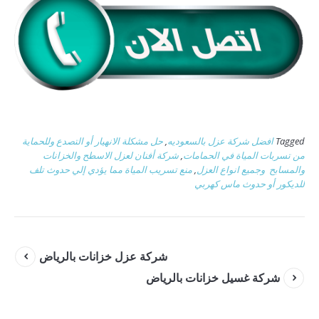
Tagged
افضل شركة عزل بالسعوديه
,
حل مشكلة الانهيار أو التصدع وللحماية
من تسربات المياة في الحمامات
,
شركة أفنان لعزل الاسطح والخزانات
والمسابح وجميع انواع العزل
,
منع تسريب المياة مما يؤدي إلي حدوث تلف
للديكور أو حدوث ماس كهربي
شركة عزل خزانات بالرياض
شركة غسيل خزانات بالرياض