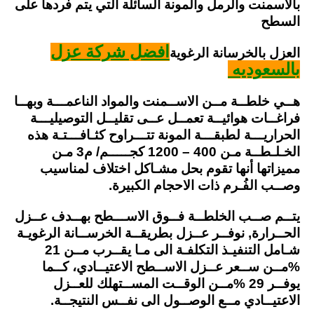
بالأسمنت والرمل والمونة السائلة التي يتم فردها على
السطح
افضل شركة عزل
العزل بالخرسانة الرغوية
بالسعوديه
هــي خلطــة مــن الاســمنت والمواد الناعمـــة وبهــا
فراغــات هوائيــة تعمــل عــى تقليــل التوصيليـــة
الحراريـــة لطبقـــة المونة تتـــراوح كثـافـــتـة هذه
الخـلـطــة مـن 400 – 1200 كجـــــم/ م3 مـن
مميزاتها أنها تقوم بحل مشـاكل اختلاف لمناسيب
وصــب الفُـرم ذات الاحجام الكبيرة.
يتــم صــب الخلطــة فــوق الاســـطح بهــدف عــزل
الحــرارة, نوفــر عــزل بطريقــة الخرســانة الرغويـة
شـامل التنفيـذ التكلفـة الى مـا يقــرب مــن 21
%مــن ســعر عــزل الاســطح الاعتيــادي، كــما
يوفــر 29 %مــن الوقــت المســتهلك للعــزل
الاعتيــادي مــع الوصــول الى نفــس النتيجــة.