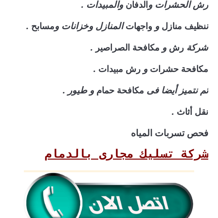
رش الحشرات و
والمبيدات .
الدفان
ت
و
المنازل وخزانات و
.
نظيف منازل
واجهات
مسابح
شركة
و
.
رش
مكافحة الصراصير
و
.
مكافحة حشرات
رش مبيدات
ثم نتميز أيضا فى
و طيور .
مكافحة حمام
.
نقل أثاث
فحص تسربات المياه
شركة تسليك مجارى بالدمام