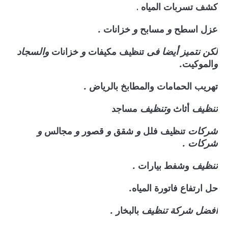
كشف تسربات المياه .
و
و
.
عزل
اسطح
مسابح
خزانات
لكن نتميز أيضا فى
و
والسجاد
تنظيف
مكيفات
خزانات
و
.
الموكيت
.
تهريب الحمامات والمطابخ بالرياض
تنظيف
وتنظيف
أثاث
مساجد
شركات
و
و
و
و
تنظيف فلل
شقق
قصور
مجالس
شركات .
تنظيف
.
وشفط
بيارات
.
حل ارتفاع فاتورة المياه
افضل شركة تنظيف
.
بالبخار