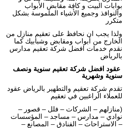
بوابات البيت و كافة مقابض الأبواب
والنوافذ وجميع الأشياء الملموسة بشكل
متكرر
ولذا يجب ان نحافظ على تعقيم منازل من
الخارج من أبواب ومقابض وشبابيك كما
نقدم خدمات افضل شركة تعقيم مدارس
بالرياض
عقود افضل شركة تعقيم سنوية ونصف
سنوية وشهرية
تقدم شركة تعقيم والتطهير بالرياض عقود
للعملاء الراغبين في تعقيم
(منازلهم – الشركات – فلل – قصور –
نوادي – مدارس – مساجد – المؤسسات
– الاستراحات – الفنادق – المصانع –