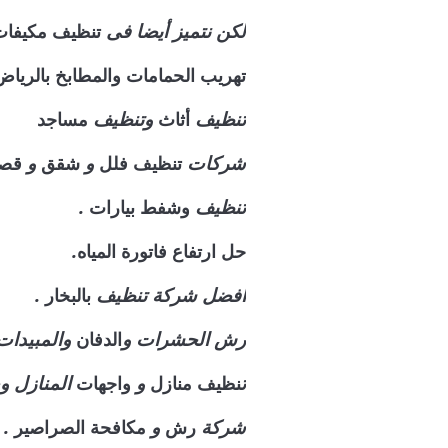
لكن نتميز أيضا فى
تنظيف
مكيفات
تهريب الحمامات والمطابخ بالرياض
تنظيف
وتنظيف
أثاث
مساجد
شركات
و
و
تنظيف فلل
شقق
قصو
تنظيف
.
وشفط
بيارات
.
حل ارتفاع فاتورة المياه
افضل شركة تنظيف
.
بالبخار
رش الحشرات و
والمبيدات 
الدفان
ت
و
المنازل و
نظيف منازل
واجهات
شركة
و
.
رش
مكافحة الصراصير