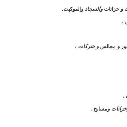
و
والسجاد و
.
خزانات
الموكيت
.
و
و شركات .
ر
مجالس
.
خزانات و
.
مسابح