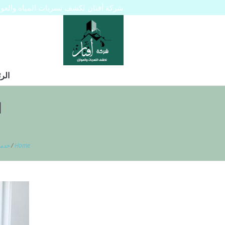
شركة أفنان لكشف تسربات المياه والعوازل 445129
الر
ا
Home
/
خدم