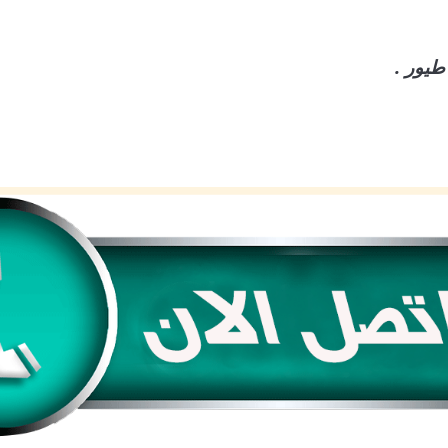
طيور .