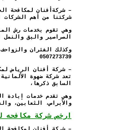
– شركةأفنان لمكافحة الح
شركتنا من أهم الشركات ا
وهي تقوم بخدمات رش المب
الصراصير والبق والنمل ال
وكذلك الفئران والزواحف 
0507273739
– شركة أفنان الرياض لمك
تعد شركة ضهوة الألمانية
السابق ذكرها،
وهي تقدم خدمات إبادة ال
والأبراص، الثعابين، وال
ارخص شركة مكافحه ل
– شركة أفنان لمكافحة ال