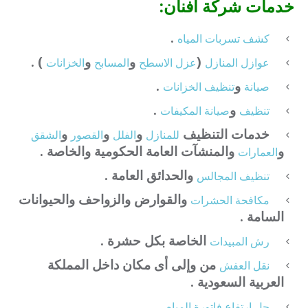
خدمات شركة أفنان:
.
كشف تسربات المياه
(
و
و
) .
عوازل المنازل
عزل الاسطح
المسابح
الخزانات
و
.
صيانة
تنظيف الخزانات
و
.
تنظيف
صيانة المكيفات
خدمات التنظيف
و
و
و
للمنازل
الفلل
القصور
الشقق
و
والمنشآت العامة الحكومية والخاصة .
العمارات
والحدائق العامة .
تنظيف المجالس
والقوارض والزواحف والحيوانات
مكافحة الحشرات
السامة .
الخاصة بكل حشرة .
رش المبيدات
من وإلى أى مكان داخل المملكة
نقل العفش
العربية السعودية .
.
حل ارتفاع فاتورة المياه