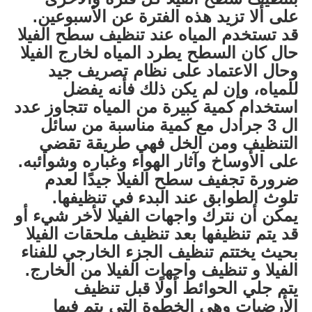
على ألا تزيد هذه الفترة عن الأسبوعين.
قد تستخدم المياه عند تنظيف سطح الفيلا
حال كان السطح يطرد المياه لخارج الفيلا
وحال الاعتماد على نظام تصريف جيد
للمياه، وإن لم يكن ذلك فأنه يفضل
استخدام كمية كبيرة من المياه تتجاوز عدد
ال 3 جرادل مع كمية مناسبة من سائل
التنظيف ومن الخل فهي طريقة تقضي
على الأوساخ وآثار الهواء وغباره وشوائبه.
ضرورة تجفيف سطح الفيلا جيدًا لعدم
تلوث الطوابق عند البدء في تنظيفها.
يمكن أن نترك واجهات الفيلا لأخر شيء أو
قد يتم تنظيفها بعد تنظيف ملحقات الفيلا
بحيث يختتم تنظيف الجزء الخارجي للفناء
الفيلا و تنظيف واجهات الفيلا من الخارج.
يتم جلي الحوائط أولًا قبل تنظيف
الأرضيات وهي الخطوة التي يتم فيها