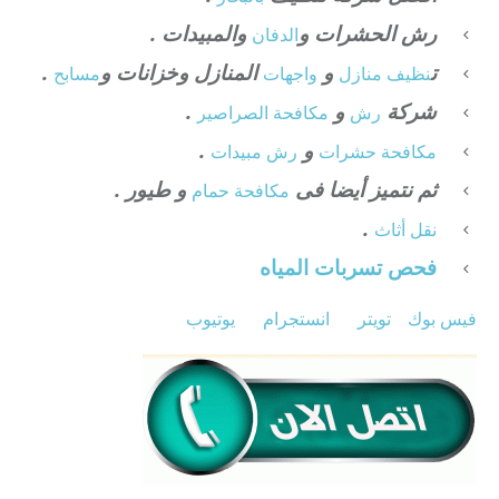
رش الحشرات و
والمبيدات .
الدفان
ت
و
المنازل وخزانات و
.
نظيف منازل
واجهات
مسابح
شركة
و
.
رش
مكافحة الصراصير
و
.
مكافحة حشرات
رش مبيدات
ثم نتميز أيضا فى
و طيور .
مكافحة حمام
.
نقل أثاث
فحص تسربات المياه
فيس بوك
تويتر
انستجرام
يوتيوب