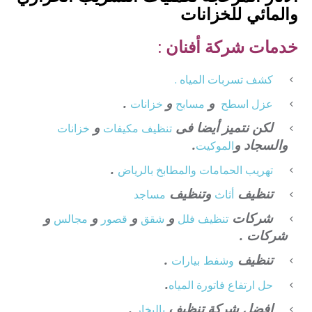
والمائي للخزانات
خدمات شركة أفنان :
كشف تسربات المياه .
و
و
.
عزل
اسطح
مسابح
خزانات
لكن نتميز أيضا فى
و
تنظيف
مكيفات
خزانات
والسجاد و
.
الموكيت
.
تهريب الحمامات والمطابخ بالرياض
تنظيف
وتنظيف
أثاث
مساجد
شركات
و
و
و
و
تنظيف فلل
شقق
قصور
مجالس
شركات .
تنظيف
.
وشفط
بيارات
.
حل ارتفاع فاتورة المياه
افضل شركة تنظيف
.
بالبخار