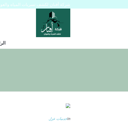
شركة أفنان لكشف تسربات المياه والعوازل 445129
الر
In
خدمات عزل