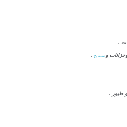
ت .
خزانات و
.
مسابح
 طيور .